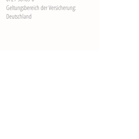
Geltungsbereich der Versicherung:
Deutschland
Sandra Kaiser
Hebamme
Frielinghauser Str. 5
58285 Gevelsberg
0163/8262790
sankaiser@web.de
Impressum